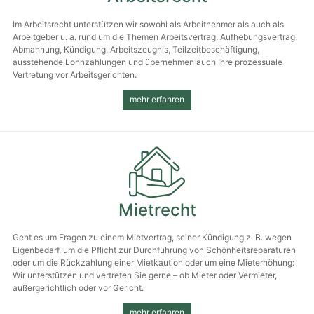
Im Arbeitsrecht unterstützen wir sowohl als Arbeit­nehmer als auch als
Arbeitgeber u. a. rund um die Themen Arbeits­vertrag, Aufhebungs­vertrag,
Abmahnung, Kündigung, Arbeits­zeugnis, Teilzeit­beschäftigung,
ausstehende Lohn­zahlungen und übernehmen auch Ihre prozessuale
Vertretung vor Arbeits­gerichten.
mehr erfahren
Mietrecht
Geht es um Fragen zu einem Miet­vertrag, seiner Kündigung z. B. wegen
Eigen­bedarf, um die Pflicht zur Durch­führung von Schönheits­reparaturen
oder um die Rück­zahlung einer Miet­kaution oder um eine Miet­erhöhung:
Wir unterstützen und vertreten Sie gerne – ob Mieter oder Vermieter,
außer­gericht­lich oder vor Gericht.
mehr erfahren