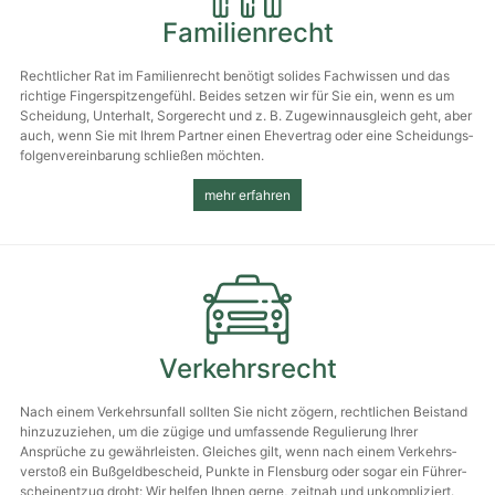
Familienrecht
Rechtlicher Rat im Familien­recht benötigt solides Fachwissen und das
richtige Finger­spitzen­gefühl. Beides setzen wir für Sie ein, wenn es um
Scheidung, Unterhalt, Sorgerecht und z. B. Zugewinn­ausgleich geht, aber
auch, wenn Sie mit Ihrem Partner einen Ehe­vertrag oder eine Scheidungs­
folgen­vereinbarung schließen möchten.
mehr erfahren
Verkehrsrecht
Nach einem Verkehrs­unfall sollten Sie nicht zögern, recht­lichen Beistand
hinzuzuziehen, um die zügige und umfassende Regulierung Ihrer
Ansprüche zu gewähr­leisten. Gleiches gilt, wenn nach einem Verkehrs­
verstoß ein Bußgeld­bescheid, Punkte in Flensburg oder sogar ein Führer­
schein­entzug droht: Wir helfen Ihnen gerne, zeitnah und unkompliziert.