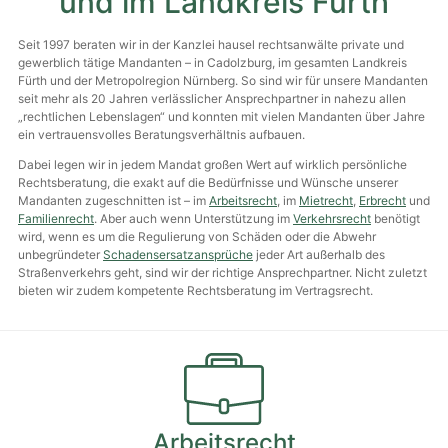
und im Landkreis Fürth
Seit 1997 beraten wir in der Kanzlei hausel rechtsanwälte private und
gewerblich tätige Mandanten – in Cadolzburg, im gesamten Landkreis
Fürth und der Metropol­region Nürnberg. So sind wir für unsere Mandanten
seit mehr als 20 Jahren verlässlicher Ansprech­partner in nahezu allen
„recht­lichen Lebens­lagen“ und konnten mit vielen Mandanten über Jahre
ein vertrauens­volles Beratungs­verhältnis aufbauen.
Dabei legen wir in jedem Mandat großen Wert auf wirklich persönliche
Rechts­beratung, die exakt auf die Bedürfnisse und Wünsche unserer
Mandanten zugeschnitten ist – im
Arbeitsrecht
, im
Mietrecht
,
Erbrecht
und
Familienrecht
. Aber auch wenn Unter­stützung im
Verkehrsrecht
benötigt
wird, wenn es um die Regulierung von Schäden oder die Abwehr
unbegründeter
Schadens­ersatz­ansprüche
jeder Art außerhalb des
Straßen­verkehrs geht, sind wir der richtige Ansprech­partner. Nicht zuletzt
bieten wir zudem kompetente Rechts­beratung im Vertrags­recht.
Arbeitsrecht